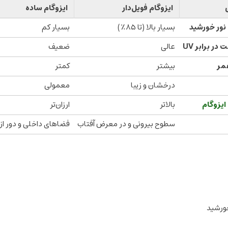
ایزوگام فویل‌دار
ایزوگام ساده
 نور خورشید
بسیار بالا (تا ۸۵٪)
بسیار کم
در برابر UV
عالی
ضعیف
مر
بیشتر
کمتر
درخشان و زیبا
معمولی
یزوگام
بالاتر
ارزان‌تر
سطوح بیرونی و در معرض آفتاب
فضاهای داخلی و دور از 
خورشید