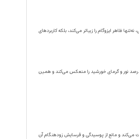
‌تنها ظاهر ایزوگام را زیباتر می‌کند، بلکه کاربردهای
ز مهم‌ترین ویژگی‌های ایزوگام فویل‌دار، قدرت بالای آن در بازتاب نور خورشید است. فویل آلومینیومی به‌طور میانگین تا ۸۵ درصد نور و گرمای خورشید را منعکس می‌کند و همین
 عایق رطوبتی نیست. این محصول با لایه فویلی خود، سطح ایزوگام را در برابر اشعه فرابنفش (UV) محافظت می‌کند و مانع از پوسیدگی و فرسایش زودهنگام آن